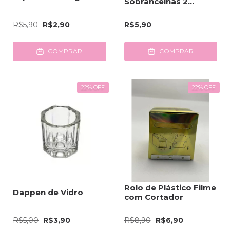
Sobrancelhas 2
Pontas
R$5,90
R$2,90
R$5,90
COMPRAR
COMPRAR
22
%
OFF
22
%
OFF
Rolo de Plástico Filme
Dappen de Vidro
com Cortador
R$5,00
R$3,90
R$8,90
R$6,90