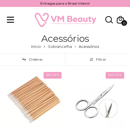
Entregas para o Brasil inteiro!
0
Acessórios
Início
Sobrancelha
Acessórios
Ordenar
Filtrar
36
%
OFF
34
%
OFF