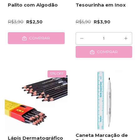
Palito com Algodão
Tesourinha em Inox
R$3,90
R$2,50
R$5,90
R$3,90
COMPRAR
COMPRAR
51
%
OFF
Caneta Marcação de
Lápis Dermatográfico