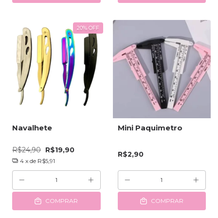
20
%
OFF
Navalhete
Mini Paquimetro
R$24,90
R$19,90
R$2,90
4
x de
R$5,91
COMPRAR
COMPRAR