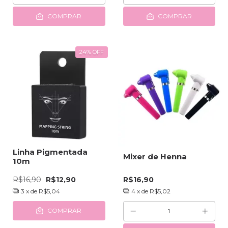
COMPRAR
COMPRAR
24
%
OFF
Linha Pigmentada
Mixer de Henna
10m
R$16,90
R$12,90
R$16,90
3
x de
R$5,04
4
x de
R$5,02
COMPRAR