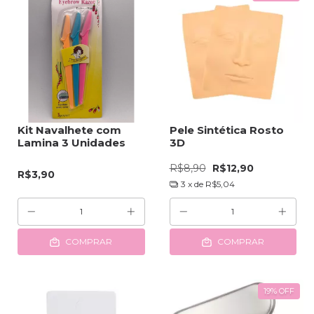
Kit Navalhete com
Pele Sintética Rosto
Lamina 3 Unidades
3D
R$8,90
R$12,90
R$3,90
3
x de
R$5,04
COMPRAR
COMPRAR
19
%
OFF