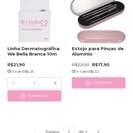
Linha Dermatográfica
Estojo para Pinças de
We Bella Branca 10m
Alumínio
R$21,90
R$22,00
R$17,90
5
x de
R$5,25
4
x de
R$5,32
COMPRAR
COMPRAR
Página
de 3