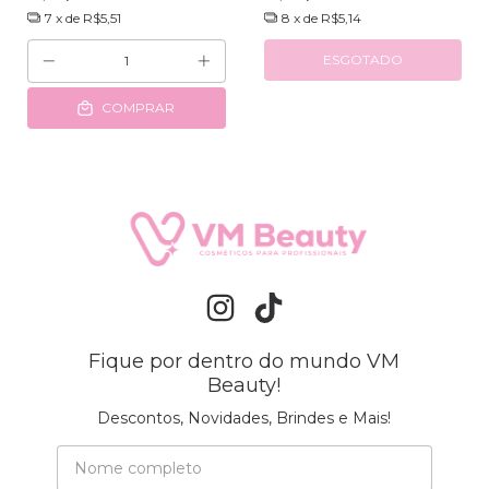
7
x de
R$5,51
8
x de
R$5,14
ESGOTADO
COMPRAR
Fique por dentro do mundo VM
Beauty!
Descontos, Novidades, Brindes e Mais!