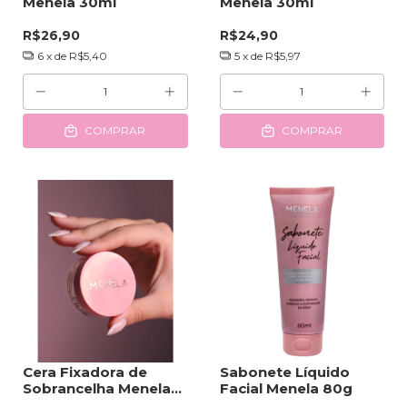
Menela 30ml
Menela 30ml
R$26,90
R$24,90
6
x de
R$5,40
5
x de
R$5,97
COMPRAR
COMPRAR
Cera Fixadora de
Sabonete Líquido
Sobrancelha Menela
Facial Menela 80g
15g Brow Frozen