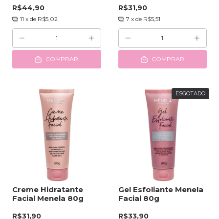
R$44,90
R$31,90
11
x de
R$5,02
7
x de
R$5,51
COMPRAR
COMPRAR
ESGOTADO
Creme Hidratante
Gel Esfoliante Menela
Facial Menela 80g
Facial 80g
R$31,90
R$33,90