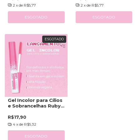
2
x de
R$5,77
2
x de
R$5,77
ESGOTADO
ESGOTADO
ESGOTADO
Gel Incolor para Cílios
e Sobrancelhas Ruby
Rose
R$17,90
4
x de
R$5,32
ESGOTADO