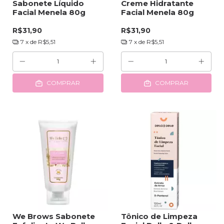
Sabonete Líquido
Creme Hidratante
Facial Menela 80g
Facial Menela 80g
R$31,90
R$31,90
7
x de
R$5,51
7
x de
R$5,51
COMPRAR
COMPRAR
We Brows Sabonete
Tônico de Limpeza