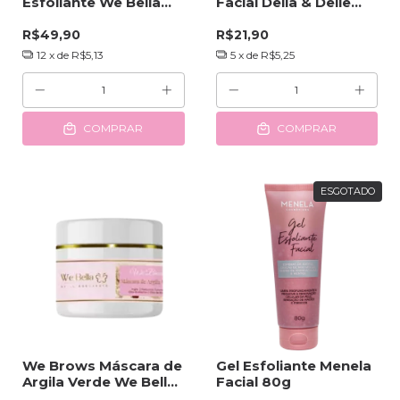
Esfoliante We Bella
Facial Della & Delle
60g
120ml
R$49,90
R$21,90
12
x de
R$5,13
5
x de
R$5,25
COMPRAR
COMPRAR
ESGOTADO
We Brows Máscara de
Gel Esfoliante Menela
Argila Verde We Bella
Facial 80g
60g