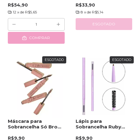
R$54,90
R$33,90
12
x de
R$5,65
8
x de
R$5,14
ESGOTADO
COMPRAR
ESGOTADO
ESGOTADO
Máscara para
Lápis para
Sobrancelha Só Brow
Sobrancelha Ruby
- Jasmyne
Rose
R$9,90
R$9,90