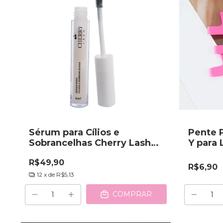
Sérum para Cílios e
Pente 
Sobrancelhas Cherry Lash
Y para 
4ml
R$49,90
R$6,90
12
x de
R$5,13
COMPRAR