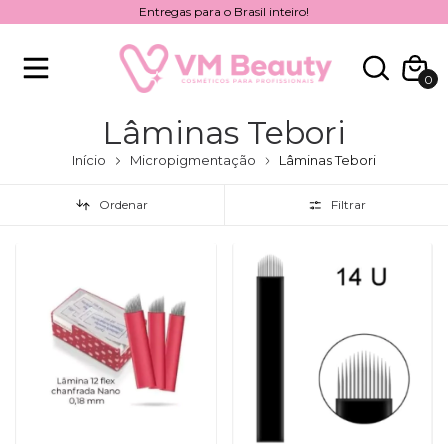
Entregas para o Brasil inteiro!
0
Lâminas Tebori
Início
Micropigmentação
Lâminas Tebori
Ordenar
Filtrar