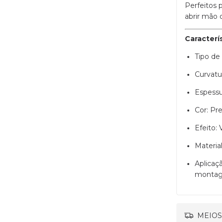
Perfeitos 
abrir mão 
Caracterí
Tipo de
Curvatu
Espessu
Cor: Pr
Efeito:
Material
Aplicaç
montag
MEIOS