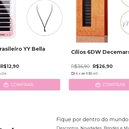
rasileiro YY Bella
Cílios 6DW Decemar
R$12,90
R$36,90
R$26,90
5,04
6
x de
R$5,40
COMPRAR
COMPRAR
Fique por dentro do mundo
Descontos, Novidades, Brindes e Ma