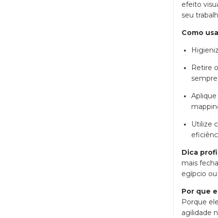
efeito visu
seu trabalh
Como usar
Higieni
Retire 
sempre 
Aplique
mapping
Utilize
eficiên
Dica profi
mais fecha
egípcio ou 
Por que e
Porque el
agilidade 