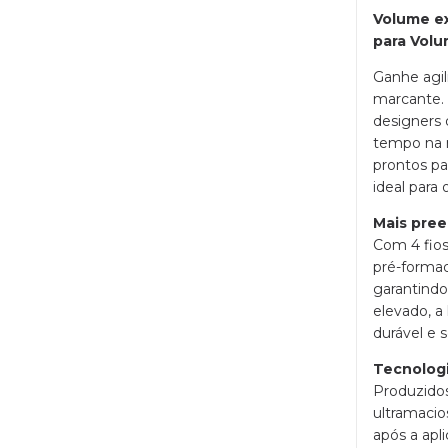
Volume e
para Volu
Ganhe agi
marcante. 
designers
tempo na 
prontos pa
ideal para
Mais pree
Com 4 fios
pré-formad
garantind
elevado, a
durável e s
Tecnologi
Produzidos
ultramacio
após a apl