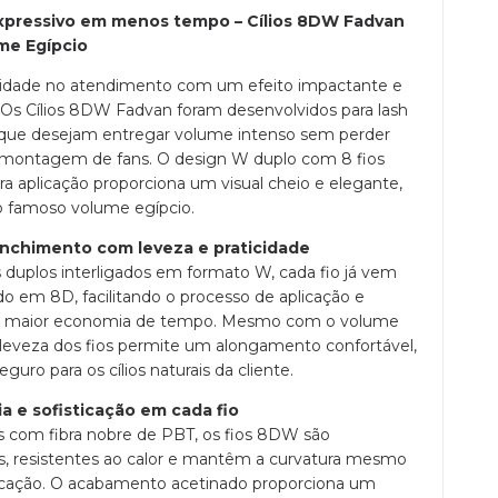
xpressivo em menos tempo – Cílios 8DW Fadvan
me Egípcio
lidade no atendimento com um efeito impactante e
Os Cílios 8DW Fadvan foram desenvolvidos para lash
 que desejam entregar volume intenso sem perder
montagem de fans. O design W duplo com 8 fios
ra aplicação proporciona um visual cheio e elegante,
 o famoso volume egípcio.
nchimento com leveza e praticidade
 duplos interligados em formato W, cada fio já vem
o em 8D, facilitando o processo de aplicação e
o maior economia de tempo. Mesmo com o volume
 leveza dos fios permite um alongamento confortável,
eguro para os cílios naturais da cliente.
a e sofisticação em cada fio
 com fibra nobre de PBT, os fios 8DW são
s, resistentes ao calor e mantêm a curvatura mesmo
icação. O acabamento acetinado proporciona um