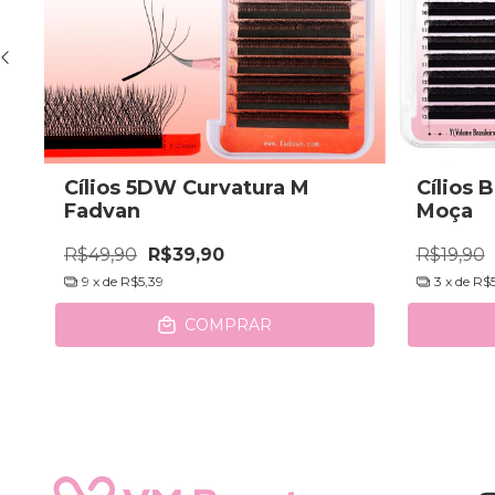
Cílios 5DW Curvatura M
Cílios B
Fadvan
Moça
R$49,90
R$39,90
R$19,90
9
x de
R$5,39
3
x de
R$
COMPRAR