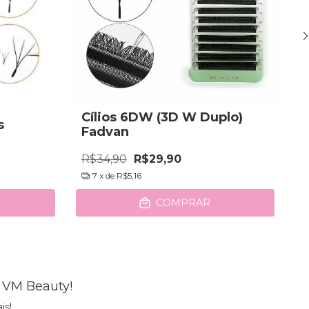
Cílios 6DW (3D W Duplo)
s
C
Fadvan
R$34,90
R$29,90
R
7
x de
R$5,16
COMPRAR
 VM Beauty!
is!