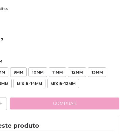
alhes
07
M
MM
9MM
10MM
11MM
12MM
13MM
5MM
MIX 8-14MM
MIX 8-12MM
este produto