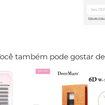
Não sei me
ocê também pode gostar de.
35
%
OFF