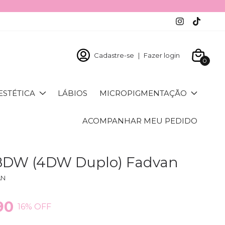
Cadastre-se
|
Fazer login
0
ESTÉTICA
LÁBIOS
MICROPIGMENTAÇÃO
ACOMPANHAR MEU PEDIDO
s 8DW (4DW Duplo) Fadvan
AN
90
16
% OFF