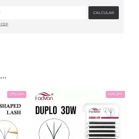
Alterar CEP
CALCULAR
u CEP
..
27
%
OFF
14
%
OFF