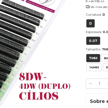
8
x de
R$5,44
Ver mais det
Curvatura:
D
D
Espessura:
0.
0.07
Tamanho:
7M
7MM
8
14MM
1
Sobre 