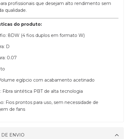
para profissionais que desejam alto rendimento sem
da qualidade.
sticas do produto:
 fio: 8DW (4 fios duplos em formato W)
ra: D
ra: 0.07
eto
 Volume egípcio com acabamento acetinado
: Fibra sintética PBT de alta tecnologia
ão: Fios prontos para uso, sem necessidade de
em de fans
 DE ENVIO