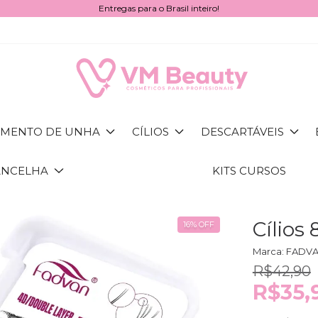
Entregas para o Brasil inteiro!
MENTO DE UNHA
CÍLIOS
DESCARTÁVEIS
ANCELHA
KITS CURSOS
Cílio
16
%
OFF
Marca:
FADV
R$42,90
R$35,