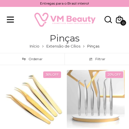
Entregas para o Brasil inteiro!
0
Pinças
Início
Extensão de Cílios
Pinças
Ordenar
Filtrar
36
%
OFF
20
%
OFF