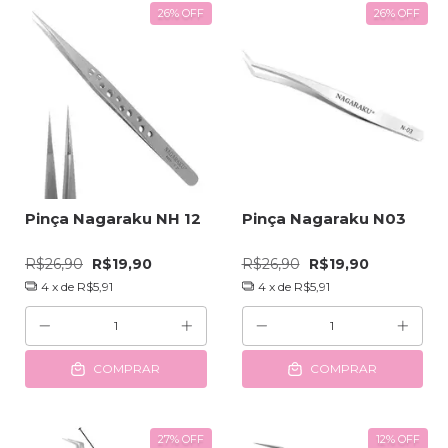
26
%
OFF
26
%
OFF
Pinça Nagaraku NH 12
Pinça Nagaraku N03
R$26,90
R$19,90
R$26,90
R$19,90
4
x de
R$5,91
4
x de
R$5,91
COMPRAR
COMPRAR
27
%
OFF
12
%
OFF