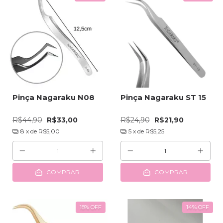
Pinça Nagaraku N08
Pinça Nagaraku ST 15
R$44,90
R$33,00
R$24,90
R$21,90
8
x de
R$5,00
5
x de
R$5,25
COMPRAR
COMPRAR
18
%
OFF
14
%
OFF