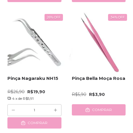
26
%
OFF
34
%
OFF
Pinça Nagaraku NH15
Pinça Bella Moça Rosa
R$26,90
R$19,90
R$5,90
R$3,90
4
x de
R$5,91
COMPRAR
COMPRAR