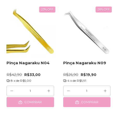
23
%
OFF
26
%
OFF
Pinça Nagaraku N04
Pinça Nagaraku N09
R$42,90
R$33,00
R$26,90
R$19,90
8
x de
R$5,00
4
x de
R$5,91
COMPRAR
COMPRAR