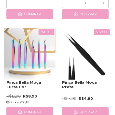
COMPRAR
COMPRAR
36
%
OFF
65
%
OFF
Pinça Bella Moça
Pinça Bella Moça
Furta Cor
Preta
R$13,90
R$8,90
R$13,90
R$4,90
2
x de
R$5,19
COMPRAR
COMPRAR