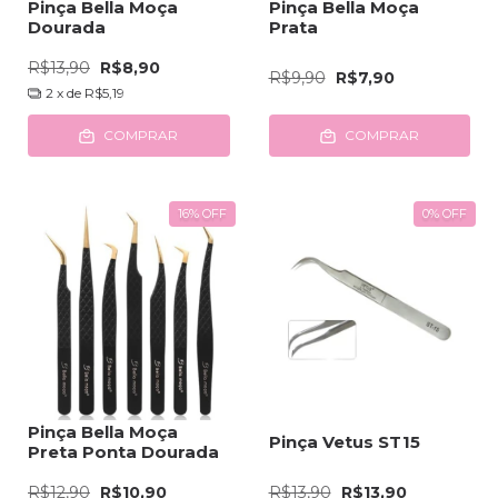
Pinça Bella Moça
Pinça Bella Moça
Dourada
Prata
R$13,90
R$8,90
R$9,90
R$7,90
2
x de
R$5,19
COMPRAR
COMPRAR
16
%
OFF
0
%
OFF
Pinça Bella Moça
Pinça Vetus ST15
Preta Ponta Dourada
R$12,90
R$10,90
R$13,90
R$13,90