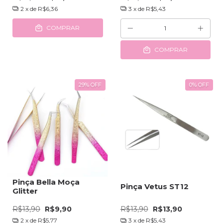
2
x de
R$6,36
3
x de
R$5,43
COMPRAR
COMPRAR
29
%
OFF
0
%
OFF
Pinça Bella Moça
Pinça Vetus ST12
Glitter
R$13,90
R$9,90
R$13,90
R$13,90
2
x de
R$5,77
3
x de
R$5,43