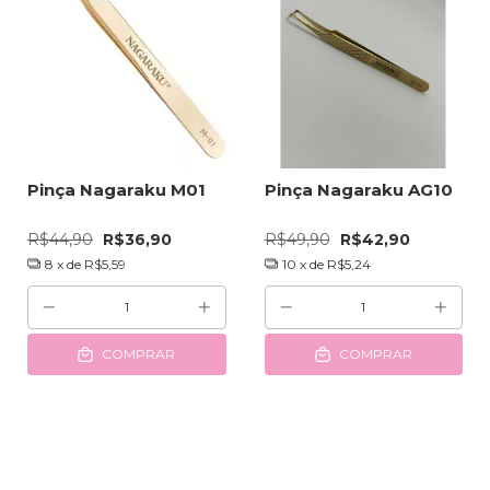
Pinça Nagaraku M01
Pinça Nagaraku AG10
R$44,90
R$36,90
R$49,90
R$42,90
8
x de
R$5,59
10
x de
R$5,24
COMPRAR
COMPRAR