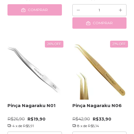
COMPRAR
COMPRAR
26
%
OFF
21
%
OFF
Pinça Nagaraku N01
Pinça Nagaraku N06
R$26,90
R$19,90
R$42,90
R$33,90
4
x de
R$5,91
8
x de
R$5,14